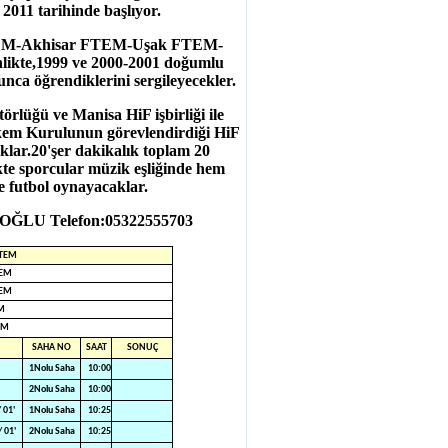
 2011 tarihinde başlıyor.
EM-Akhisar FTEM-Uşak FTEM-
enlikte,1999 ve 2000-2001 doğumlu
unca öğrendiklerini sergileyecekler.
üğü ve Manisa HiF işbirliği ile
akem Kurulunun görevlendirdiği HiF
lar.20'şer dakikalık toplam 20
te sporcular müzik eşliğinde hem
 futbol oynayacaklar.
AOĞLU Telefon:05322555703
FTEM
TEM
TEM
M
EM
SAHA NO
SAAT
SONUÇ
1Nolu Saha
10:00
2Nolu Saha
10:00
 01'
1Nolu Saha
10:25
 01'
2Nolu Saha
10:25