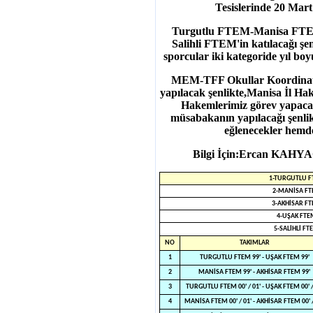
Tesislerinde 20 Mart
Turgutlu FTEM-Manisa FT
Salihli FTEM'in katılacağı ş
sporcular iki kategoride yıl boy
MEM-TFF Okullar Koordinatörl
yapılacak şenlikte,Manisa İl H
Hakemlerimiz görev yapacak
müsabakanın yapılacağı şenlik
eğlenecekler hemde
Bilgi İçin:Ercan KAHY
1-TURGUTLU 
2-MANİSA F
3-AKHİSAR F
4-UŞAK FTE
5-SALİHLİ FT
NO
TAKIMLAR
1
TURGUTLU FTEM 99' - UŞAK FTEM 99'
2
MANİSA FTEM 99' - AKHİSAR FTEM 99'
3
TURGUTLU FTEM 00' / 01' - UŞAK FTEM 00' /
4
MANİSA FTEM 00' / 01' - AKHİSAR FTEM 00' /